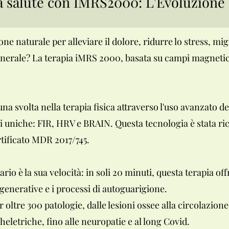
ua salute con IMRS2000: L'Evoluzione
e naturale per alleviare il dolore, ridurre lo stress, mig
enerale? La terapia iMRS 2000, basata su campi magnetic
a svolta nella terapia fisica attraverso l'uso avanzato d
i uniche: FIR, HRV e BRAIN. Questa tecnologia è stata rico
rtificato MDR 2017/745.
o è la sua velocità: in soli 20 minuti, questa terapia off
rigenerative e i processi di autoguarigione.
oltre 300 patologie, dalle lesioni ossee alla circolazione
letriche, fino alle neuropatie e al long Covid.