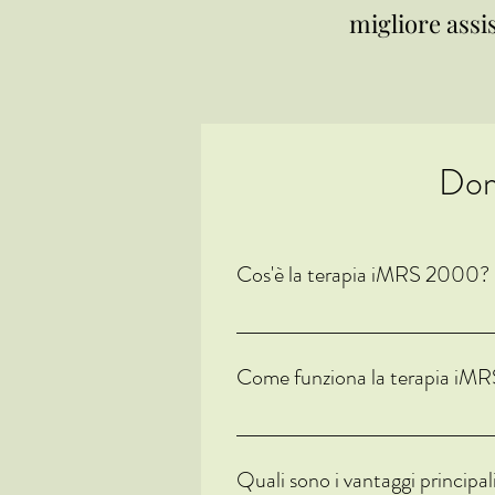
migliore assi
Dom
Cos'è la terapia iMRS 2000?
La terapia iMRS 2000 è un approccio te
dolore, e favorire il recupero natural
Come funziona la terapia i
La terapia iMRS 2000 emette campi magn
stimolare il rilassamento, la guarigione e
Quali sono i vantaggi princip