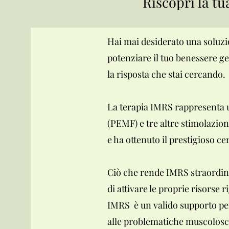
Riscopri la t
Hai mai desiderato una soluzion
potenziare il tuo benessere g
la risposta che stai cercando.
La terapia IMRS rappresenta un
(PEMF) e tre altre stimolazion
e ha ottenuto il prestigioso ce
Ciò che rende IMRS straordinari
di attivare le proprie risorse 
IMRS è un valido supporto per 
alle problematiche muscolosche