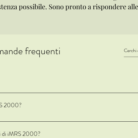
stenza possibile. Sono pronto a rispondere alle
ande frequenti
rapeutico basato su campi magnetici pulsati (PEMF) che mira a migliorare 
e del corpo. Utilizza anche stimolazioni uniche come FIR, HRV e BRAIN.
MRS 2000?
etici pulsati che penetrano nel corpo e interagiscono con le cellule e i t
 il benessere a livello cellulare.
ali di iMRS 2000?