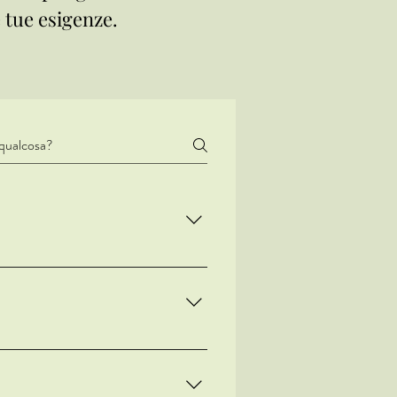
 tue esigenze.
il benessere generale, ridurre il
essuti. Questa interazione aiuta a