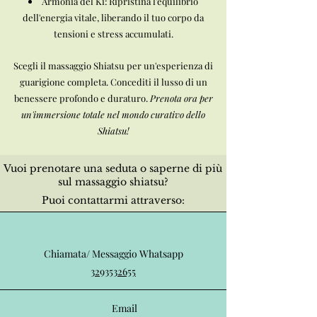
Armonia del Ki: Ripristina l'equilibrio
dell'energia vitale, liberando il tuo corpo da
tensioni e stress accumulati.
Scegli il massaggio Shiatsu per un'esperienza di
guarigione completa. Concediti il lusso di un
benessere profondo e duraturo.
Prenota ora per
un'immersione totale nel mondo curativo dello
Shiatsu!
Vuoi prenotare una seduta o saperne di più
sul massaggio shiatsu?
Puoi contattarmi attraverso:
Chiamata/ Messaggio Whatsapp
3293532655
Email