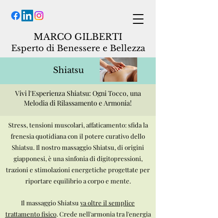
MARCO GILBERTI
Espe
rto di Benessere e Bellezza
Shiatsu
Vivi l'Esperienza Shiatsu: Ogni Tocco, una
Melodia di Rilassamento e Armonia!
Stress, tensioni muscolari, affaticamento: sfida la
frenesia quotidiana con il potere curativo dello
Shiatsu. Il nostro massaggio Shiatsu, di origini
giapponesi, è una sinfonia di digitopressioni,
trazioni e stimolazioni energetiche progettate per
riportare equilibrio a corpo e mente.
Il massaggio Shiatsu
va oltre il semplice
trattamento fisico
. Crede nell'armonia tra l'energia