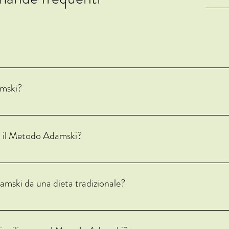
iene alimentare e al benessere che si basa su un'educazione alimentare pers
ivo.
mski?
ferenziazione tra alimenti "veloci/acidi" e alimenti "lenti/non acidi". Questa
il metodo include tecniche manuali, come la riflessologia addominale, per agevo
con il Metodo Adamski?
l transito alimentare nel tubo digerente, migliorando l'espulsione delle tos
damski da una dieta tradizionale?
ante basata su restrizioni caloriche. Si concentra sulla velocità di transit