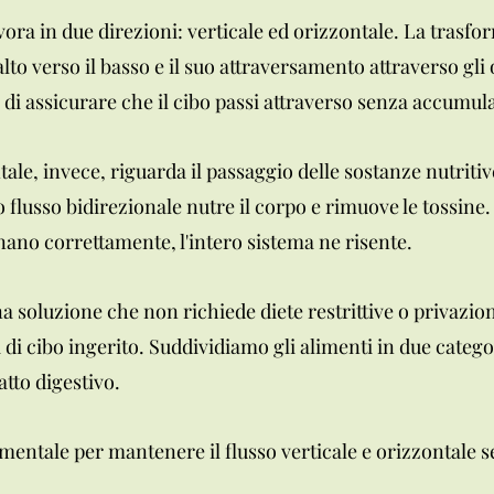
lavora in due direzioni: verticale ed orizzontale. La trasf
alto verso il basso e il suo attraversamento attraverso gl
 è di assicurare che il cibo passi attraverso senza accumul
le, invece, riguarda il passaggio delle sostanze nutritive
o flusso bidirezionale nutre il corpo e rimuove le tossine.
nano correttamente, l'intero sistema ne risente.
 soluzione che non richiede diete restrittive o privazioni.
 di cibo ingerito. Suddividiamo gli alimenti in due categori
tto digestivo.
mentale per mantenere il flusso verticale e orizzontale s