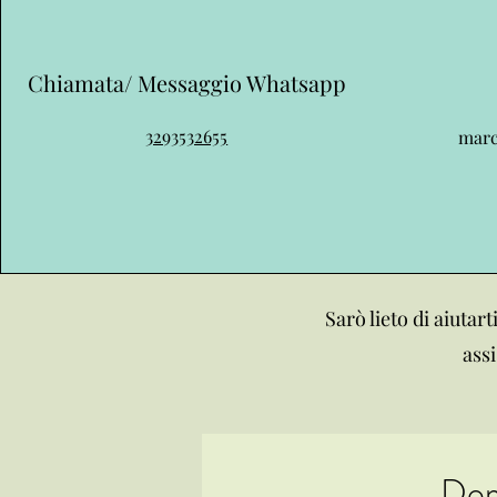
Chiamata/ Messaggio Whatsapp
3293532655
marc
Sarò lieto di aiutart
assi
Dom