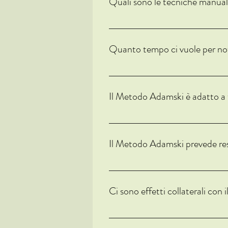
Quali sono le tecniche manual
Il Metodo Adamski include tecniche manua
rilassare il tubo digestivo.
Quanto tempo ci vuole per not
I risultati del Metodo Adamski possono e
Il Metodo Adamski è adatto a 
Il Metodo Adamski può essere personaliz
qualsiasi nuovo regime alimentare o ter
Il Metodo Adamski prevede rest
Il Metodo Adamski non comporta restrizi
digestivo.
Ci sono effetti collaterali co
Non ci sono effetti collaterali noti co