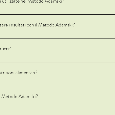
i utilizzate nel Metodo Adamski?
li, come la riflessologia e l'aromaterapia addominale, per favorire il distac
are i risultati con il Metodo Adamski?
ssere osservati in circa 3-4 giorni, grazie alle correzioni nell'alimentazion
tutti?
zato per le esigenze individuali. Tuttavia, è sempre consigliabile consulta
apia.
rizioni alimentari?
oni alimentari, ma piuttosto una regolazione dell'ordine degli alimenti per
n il Metodo Adamski?
n il Metodo Adamski, poiché si basa su principi di igiene alimentare e tecnic