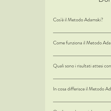
Cos'è il Metodo Adamski?
Il Metodo Adamski è un approccio all'ig
per migliorare la salute del tratto digest
Come funziona il Metodo Ada
Il Metodo Adamski si concentra sulla dif
transito nel tratto digestivo. Inoltre, 
Quali sono i risultati attesi 
Il Metodo Adamski mira a normalizzare i
addominale.
In cosa differisce il Metodo A
Il Metodo Adamski non è una dieta dimagr
di cibo ingerito.