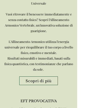
Universale
Vuoi ritrovare il benessere immediatamente e
senza contatto fisico? Scopri l'Allineamento
Armonico Vertebrale, un'innovativa soluzione di
guarigione.
L'Allineamento Armonico utilizza l'energia
universale per riequilibrare il tuo corpo a livello
fisico, emotivo e mentale.
Risultati misurabili e immediati, basati sulla
fisica quantistica, con testimonianze che parlano
da sole.
Scopri di più
EFT PROVOCATIVA