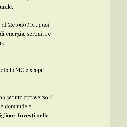
urale.
zie al Metodo MC, puoi
 di energia, serenità e
o.
Metodo MC e scopri
ma seduta attraverso il
tue domande e
igliore.
Investi nella