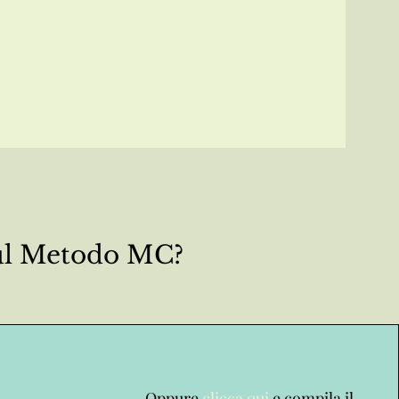
sul Metodo MC?
Oppure
clicca qui
e compila il